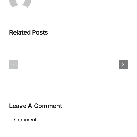
Related Posts
Sewa
Apa
Genset
Itu
Pabrik
Genset
dan
Inverter?
Gudang
Cara
Surabaya:
Kerja,
Solusi
Keunggul
Listrik
&
Industri
Kegunaan
Leave A Comment
Comment