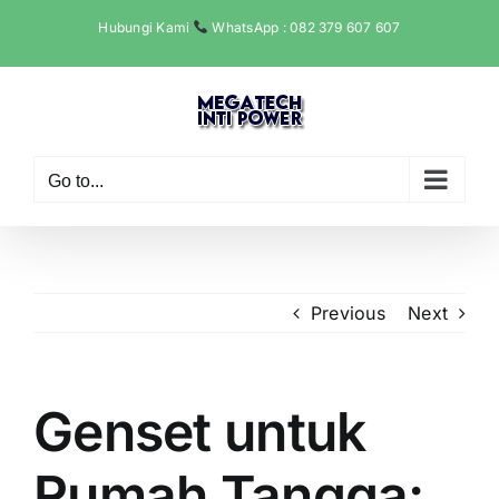
Skip
Hubungi Kami
WhatsApp : 082 379 607 607
to
content
Go to...
Previous
Next
Genset untuk
Rumah Tangga: