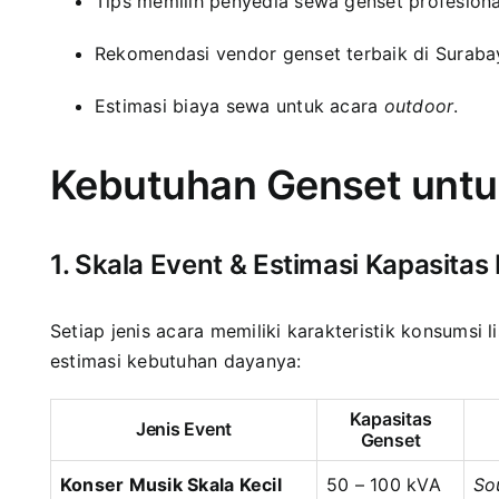
Tips memilih penyedia sewa genset profesiona
Rekomendasi vendor genset terbaik di Suraba
Estimasi biaya sewa untuk acara
outdoor
.
Kebutuhan Genset untu
1. Skala Event & Estimasi Kapasitas
Setiap jenis acara memiliki karakteristik konsumsi 
estimasi kebutuhan dayanya:
Kapasitas
Jenis Event
Genset
Konser Musik Skala Kecil
50 – 100 kVA
So