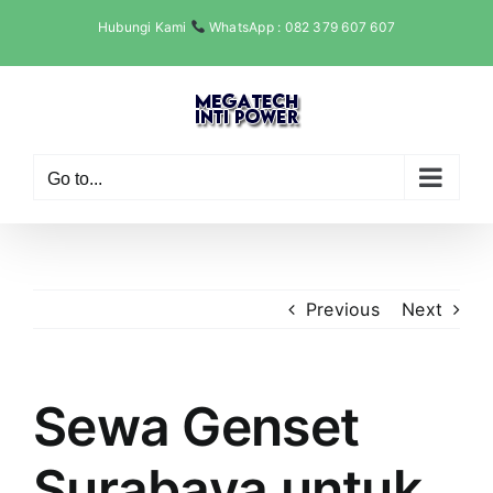
Skip
Hubungi Kami
WhatsApp : 082 379 607 607
to
content
Go to...
Previous
Next
Sewa Genset
Surabaya untuk