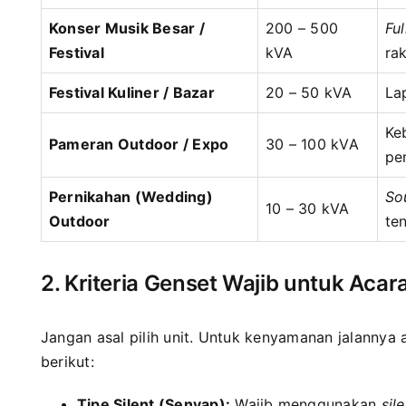
Konser Musik Besar /
200 – 500
Fu
Festival
kVA
ra
Festival Kuliner / Bazar
20 – 50 kVA
La
Ke
Pameran Outdoor / Expo
30 – 100 kVA
pe
Pernikahan (Wedding)
So
10 – 30 kVA
Outdoor
te
2. Kriteria Genset Wajib untuk Aca
Jangan asal pilih unit. Untuk kenyamanan jalannya 
berikut:
Tipe Silent (Senyap):
Wajib menggunakan
sil