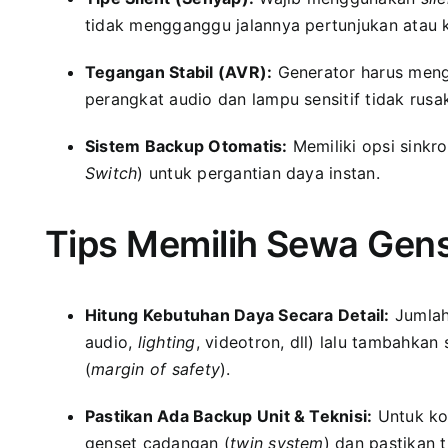
tidak mengganggu jalannya pertunjukan atau 
Tegangan Stabil (AVR):
Generator harus mengh
perangkat audio dan lampu sensitif tidak rusa
Sistem Backup Otomatis:
Memiliki opsi sinkro
Switch
) untuk pergantian daya instan.
Tips Memilih Sewa Gens
Hitung Kebutuhan Daya Secara Detail:
Jumlah
audio,
lighting
, videotron, dll) lalu tambahka
(
margin of safety
).
Pastikan Ada Backup Unit & Teknisi:
Untuk kon
genset cadangan (
twin system
) dan pastikan t