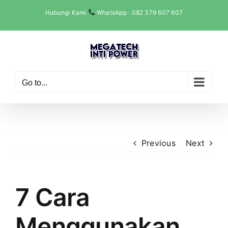
Skip
Hubungi Kami
WhatsApp : 082 379 607 607
to
content
Go to...
Previous
Next
7 Cara
Menggunakan