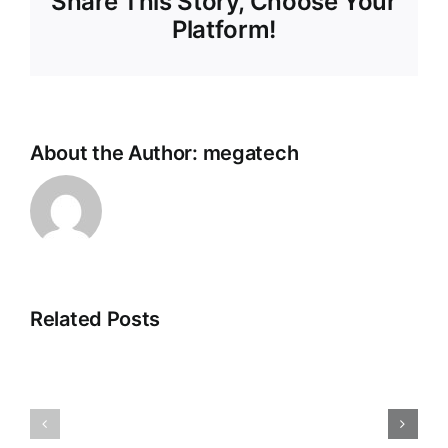
Share This Story, Choose Your
Platform!
About the Author:
megatech
Related Posts
Sewa
Apa
Genset
Itu
Pabrik
Genset
dan
Inverter?
Gudang
Cara